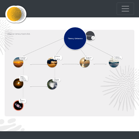
Primaria 2
Tierra y Universo
Ciencia en
Cambios
Rotación
El agua en
la
en la Tierra
terrestre
la Tierra
atmósfera
Fases
lunares,
eclipses y
¿Cómo es
estaciones
el clima?
El
Sistema
Solar