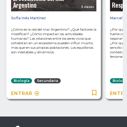
Argentino
Respir
3 clases
Sofía Inés Martínez
Marcela 
¿Cómo es la red del mar Argentino? ¿Qué factores la
¿Por qué 
modifican? ¿Cómo impactan las actividades
fuerte cua
humanas? Las relaciones entre los seres vivos que
respiramo
cohabitan en un ecosistema pueden influir mucho
¿Por qué a
más que en sus propias poblaciones. Los equilibrios
sencillo g
son inestables y dinámicos.
contestamo
fenomenal
Biología
Secundaria
Biologí
ENTRAR
ENTR