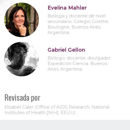
Evelina Mahler
Bióloga y docente de nivel
secundario. Colegio Goethe.
Boulogne, Buenos Aires,
Argentina.
Gabriel Gellon
Biólogo, docente, divulgador.
Expedición Ciencia. Buenos
Aires, Argentina.
Revisada por
Elisabet Caler (Office of AIDS Research, National
Institutes of Health [NIH], EEUU)