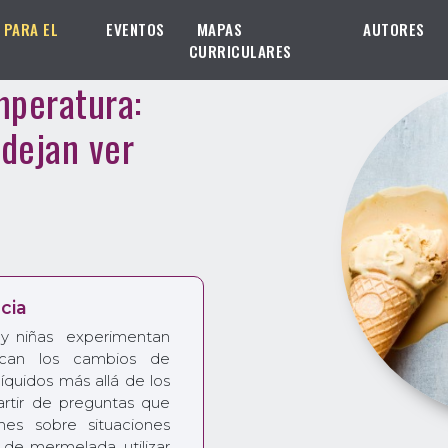
 PARA EL
EVENTOS
MAPAS
AUTORES
CURRICULARES
mperatura:
dejan ver
cia
s y niñas experimentan
ocan los cambios de
líquidos más allá de los
rtir de preguntas que
ones sobre situaciones
o de mermelada, utilizar