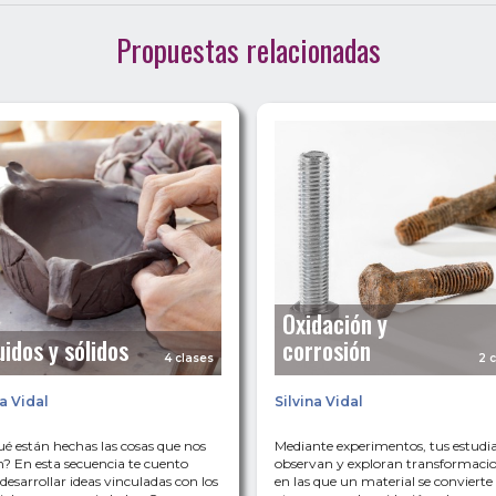
Propuestas relacionadas
Oxidación y
uidos y sólidos
corrosión
4 clases
2 
na Vidal
Silvina Vidal
é están hechas las cosas que nos
Mediante experimentos, tus estudi
? En esta secuencia te cuento
observan y exploran transformaci
esarrollar ideas vinculadas con los
en las que un material se convierte