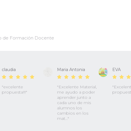
uto de Formación Docente
claudia
Maria Antonia
EVA
"excelente
"Excelente Material,
"Excelen
propuesta!!!"
me ayudo a poder
propuest
aprender junto a
cada uno de mis
alumnos los
cambios en los
mat..."