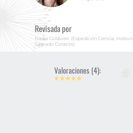
Revisada por
Nadia Goldweic (Expedición Ciencia, Instit
Sagrado Corazón)
Valoraciones (4):