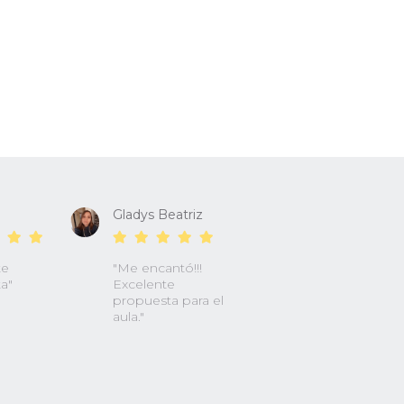
Gladys Beatriz
te
"Me encantó!!!
a"
Excelente
propuesta para el
aula."