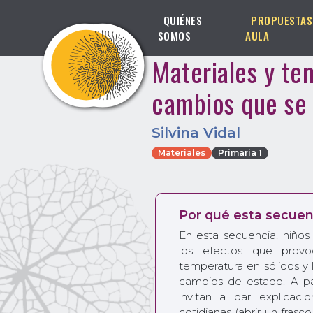
QUIÉNES
PROPUESTAS
SOMOS
AULA
Materiales y te
cambios que se 
Silvina Vidal
Materiales
Primaria 1
Por qué esta secuen
En esta secuencia, niño
los efectos que prov
temperatura en sólidos y 
cambios de estado. A pa
invitan a dar explicaci
cotidianas (abrir un frasc