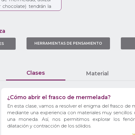
 chocolate) tendrán la
 experiencias sencillas
os.
esarrollo una idea pocas
za
nivel que nos permite
ados a los cambios que
HERRAMIENTAS DE PENSAMIENTO
ES
ales la variación de
tación y la contracción.
das, frascos y alcohol
e convierta en un
Clases
Material
zo hacia los cambios de
una experiencia sencilla
 no podés hacerla, te
¿Cómo abrir el frasco de mermelada?
a que tus estudiantes
 resultados).
En esta clase, vamos a resolver el enigma del frasco de
mediante una experiencia con materiales muy sencillos: 
una moneda. Así, nos permitimos explorar los fen
dilatación y contracción de los sólidos.