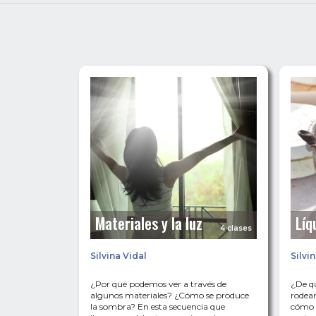
Materiales y la luz
Líq
4 clases
Silvina Vidal
Silvi
¿Por qué podemos ver a través de
¿De qu
algunos materiales? ¿Cómo se produce
rodean
la sombra? En esta secuencia que
cómo d