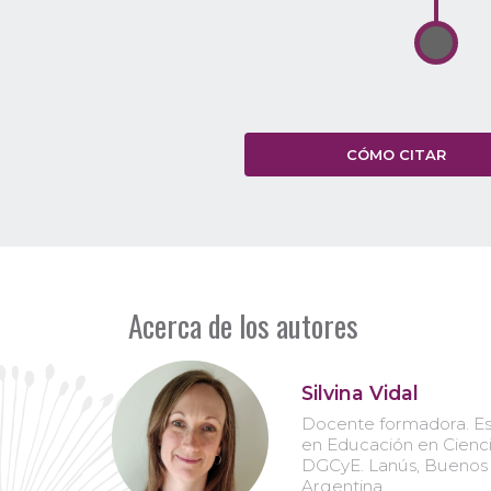
CÓMO CITAR
Acerca de los autores
Silvina Vidal
Docente formadora. Esp
en Educación en Cienci
DGCyE. Lanús, Buenos 
Argentina.