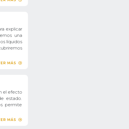
ra explicar
remos una
os líquidos
cubriremos
VER MÁS
 el efecto
de estado.
os permite
VER MÁS