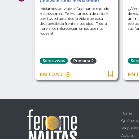
Goldweic
,
Sofía Inés Martínez
,
Milena Rosenzvit
s vivos? ¿De
Iniciamos un viaje al fascinante mundo
¿Cómo 
iones tienen
microscópico. Te invitamos a descubrir
de res
 Te cuento
con tus estudiantes la vida que pasa
animal
stas
desapercibida frente a tus ojos. ¡Piedra
estruc
sis de
libre a los microorganismos que nos
sus fu
y videos.
rodean!
a 2
Seres vivos
Primaria 2
Sere
ENTRAR
EN
Home
Quiénes 
Propuestas
Autores