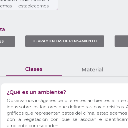
temas establecemos
ación predominante en
ofundizamos sobre las
za
 seres vivos de un
penetrable chaqueño
HERRAMIENTAS DE PENSAMIENTO
ES
, miramos videos de
ramos cadenas y redes
io científico auténtico.
blematizamos el efecto
s poblaciones en los
Clases
Material
un caso de estudio: el
cerca de la acción del
¿Qué es un ambiente?
osistemas, el impacto
ades productivas y la
Observamos imágenes de diferentes ambientes e inte
r los ambientes y sus
ideas sobre los factores que definen sus características.
gráficos que representan datos del clima, establecemos 
con la vegetación con que se asocian e identifica
ambiente corresponden.