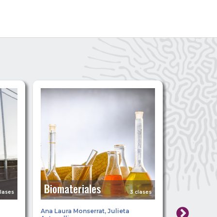
Ecosiste
Biomateriales
bosque 
clases
3 clases
Ana Laura Monserrat
,
Julieta
Cintia Micae