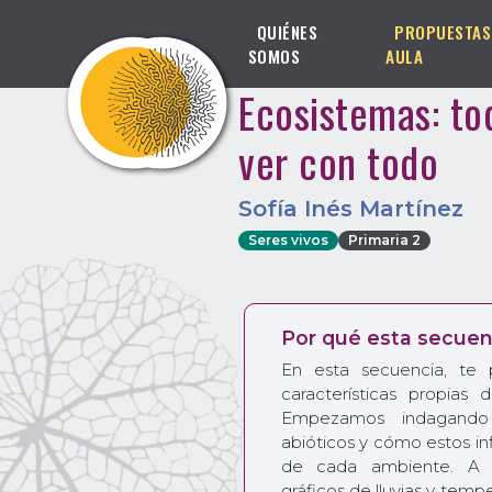
QUIÉNES
PROPUESTAS
SOMOS
AULA
Ecosistemas: to
ver con todo
Sofía Inés Martínez
Seres vivos
Primaria 2
Por qué esta secuen
En esta secuencia, te 
características propias 
Empezamos indagando 
abióticos y cómo estos in
de cada ambiente. A pa
gráficos de lluvias y tem