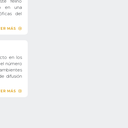
te felino
io en una
ficas del
VER MÁS
cto en los
 el número
ambientes
e difusión
VER MÁS