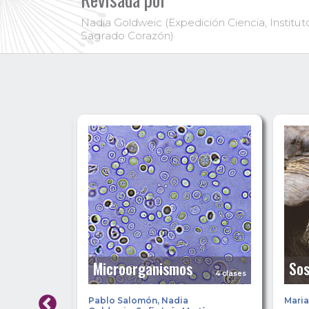
Nadia Goldweic (Expedición Ciencia, Instit
Sagrado Corazón)
Microorganismos
Sos
3 clases
4 clases
Pablo Salomón
,
Nadia
Maria