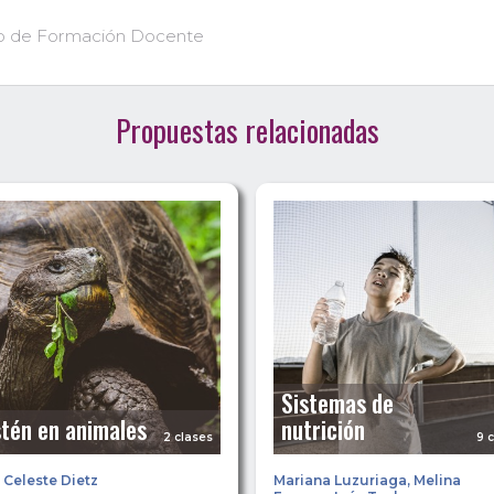
uto de Formación Docente
Propuestas relacionadas
Sistemas de
tén en animales
nutrición
2 clases
9 
 Celeste Dietz
Mariana Luzuriaga
,
Melina