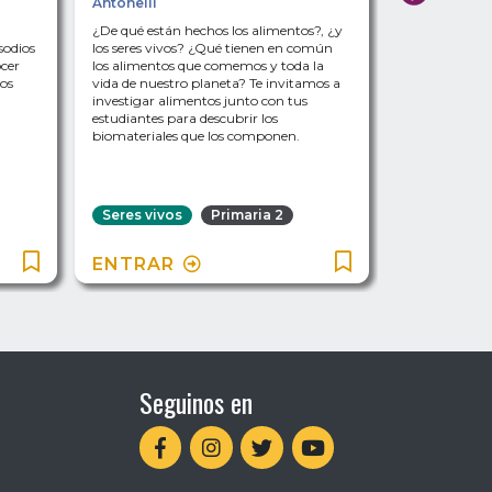
Antonelli
Martínez
¿De qué están hechos los alimentos?, ¿y
¿Cómo se rela
sodios
los seres vivos? ¿Qué tienen en común
el bosque se
ocer
los alimentos que comemos y toda la
él las activi
os
vida de nuestro planeta? Te invitamos a
la dinámica de
investigar alimentos junto con tus
exploramos un
estudiantes para descubrir los
provincia de S
biomateriales que los componen.
Seres vivos
Primaria 2
Seres vivo
ENTRAR
ENTRAR
Seguinos en