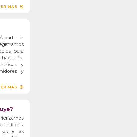
VER MÁS
A partir de
egistramos
elos para
chaqueño.
róficas y
midores y
VER MÁS
nuye?
riorizamos
ntíficos,
 sobre las