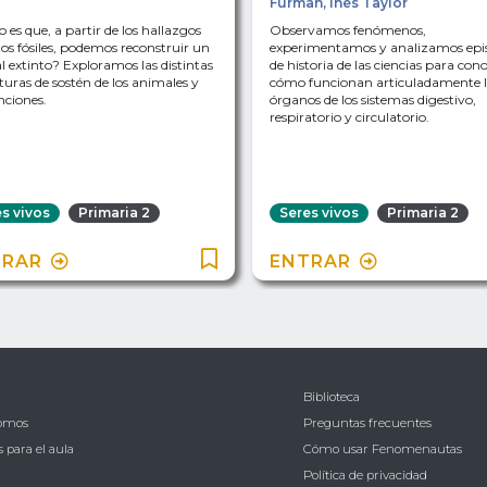
Furman
,
Inés Taylor
es que, a partir de los hallazgos
Observamos fenómenos,
tos fósiles, podemos reconstruir un
experimentamos y analizamos epi
 extinto? Exploramos las distintas
de historia de las ciencias para con
turas de sostén de los animales y
cómo funcionan articuladamente l
nciones.
órganos de los sistemas digestivo,
respiratorio y circulatorio.
s vivos
Primaria 2
Seres vivos
Primaria 2
TRAR
ENTRAR
Biblioteca
somos
Preguntas frecuentes
 para el aula
Cómo usar Fenomenautas
Política de privacidad