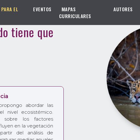
 PARA EL
EVENTOS
MAPAS
AUTORES
CURRICULARES
do tiene que
cia
propongo abordar las
del nivel ecosistémico.
sobre los factores
fluyen en la vegetación
rtir del análisis de
peraturas medias anuales