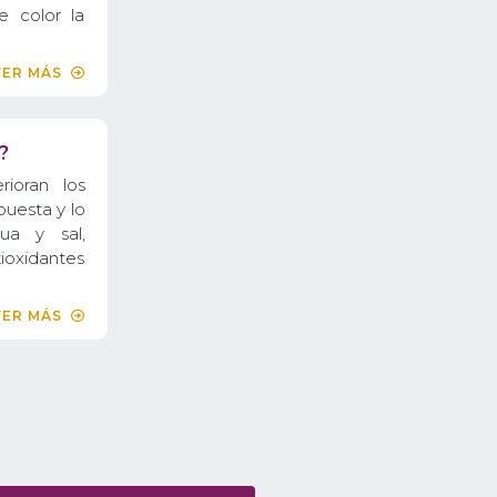
 color la
VER MÁS
?
ioran los
puesta y lo
ua y sal,
tioxidantes
VER MÁS