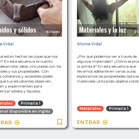
uidos y sólidos
Materiales y la luz
4 clases
4 
na Vidal
Silvina Vidal
é están hechas las cosas que nos
¿Por qué podemos ver a través de
? En esta secuencia te cuento
algunos materiales? ¿Cómo se pro
esarrollar ideas vinculadas con los
la sombra? En esta secuencia que
ales y sus propiedades. Con
llevamos adelante en varias aulas
s cotidianos y accesibles podés
exploramos las propiedades ópticas
que tus estudiantes observen,
materiales utilizando objetos cotid
ren y experimenten para
erizar sólidos y líquidos.
eriales
Primaria 1
Materiales
Primaria 1
rial disponible en inglés
ENTRAR
TRAR