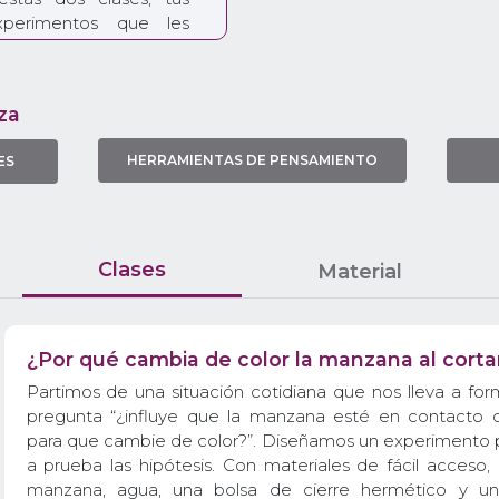
xperimentos que les
guntas como “¿por qué
a al cortarla?” y “¿qué
tura antióxido?” y poner
za
xperimentamos con un
HERRAMIENTAS DE PENSAMIENTO
ES
oxidación de la fruta.
to para averiguar en
ana cambia de color y,
de “oxidación”.
s preguntamos por qué
Clases
Material
uras antioxidantes.
to para averiguar qué
s clavos de hierro y
¿Por qué cambia de color la manzana al corta
o que la corrosión es
cambia las propiedades
Partimos de una situación cotidiana que nos lleva a for
pregunta “¿influye que la manzana esté en contacto c
para que cambie de color?”. Diseñamos un experimento 
a prueba las hipótesis. Con materiales de fácil acceso
manzana, agua, una bolsa de cierre hermético y un