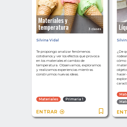
Materiales y
temperatura
Líq
3 clases
Silvina Vidal
Silvi
Te propongo analizar fenómenos
¿De qu
cotidianos y ver los efectos que provoca
rodean
en los materiales el cambio de
cómo d
temperatura. Observamos, exploramos
materi
y realizamos experiencias mientras
objeto
construimos nuevas ideas.
hacer 
explo
caract
Mat
Materiales
Primaria 1
Mate
ENTRAR
EN