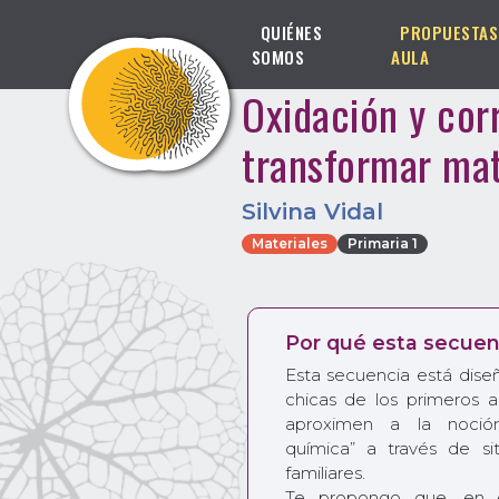
QUIÉNES
PROPUESTAS
SOMOS
AULA
Oxidación y cor
transformar mat
Silvina Vidal
Materiales
Primaria 1
Por qué esta secuen
Esta secuencia está dise
chicas de los primeros 
aproximen a la noción
química” a través de si
familiares.
Te propongo que, en e