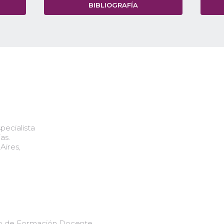
BIBLIOGRAFÍA
ecialista
as.
Aires,
uto de Formación Docente