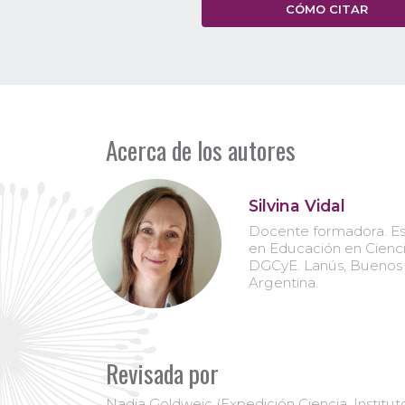
CÓMO CITAR
Acerca de los autores
Silvina Vidal
Docente formadora. Esp
en Educación en Cienci
DGCyE. Lanús, Buenos 
Argentina.
Revisada por
Nadia Goldweic (Expedición Ciencia, Instit