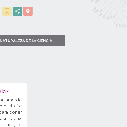
NATURALEZA DE LA CIENCIA
rla?
mularnos la
on el aire
para poner
, como una
 limón, lo