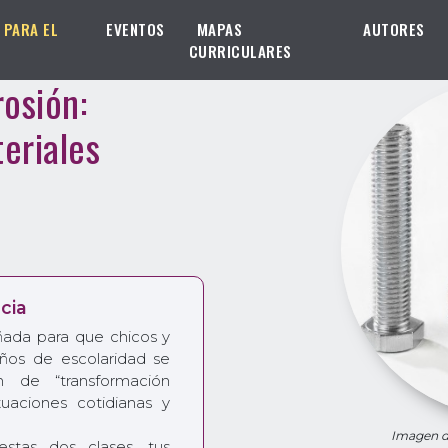
 PARA EL
EVENTOS
MAPAS
AUTORES
CURRICULARES
rosión:
eriales
cia
ñada para que chicos y
años de escolaridad se
 de “transformación
tuaciones cotidianas y
Imagen d
stas dos clases, tus