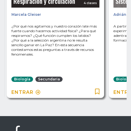
Respiración y circulación
Sistem
4 clases
Marcela Gleiser
Adrián Mi
¿Por qué nos agitamos y nuestro corazón late más
A partir de
fuerte cuando hacemos actividad física? ¿Para qué
experiment
respiramos? ¿Qué función cumplen los latidos?
adentrare
¿Por qué a la selección argentina no le resulta
formación,
sencillo ganar en La Paz? En esta secuencia
contestamos estas preguntas a través de recursos
fenomenales.
Biología
Secundaria
Biologí
ENTRAR
ENTR