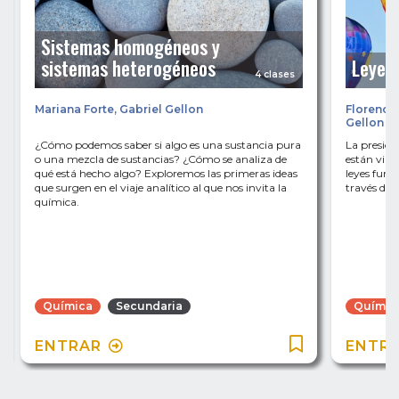
Sistemas homogéneos y
sistemas heterogéneos
Leyes 
4 clases
Mariana Forte
,
Gabriel Gellon
Florencia
Gellon
¿Cómo podemos saber si algo es una sustancia pura
La presión
o una mezcla de sustancias? ¿Cómo se analiza de
están vin
qué está hecho algo? Exploremos las primeras ideas
leyes fund
que surgen en el viaje analítico al que nos invita la
través de 
química.
Química
Secundaria
Químic
ENTRAR
ENTR