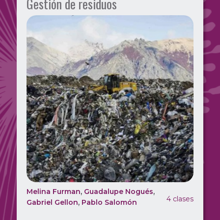
Gestión de residuos
,
,
Melina Furman
Guadalupe Nogués
4 clases
,
Gabriel Gellon
Pablo Salomón