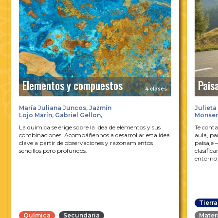
Elementos y compuestos
Pais
4 clases
María Juliana Juncos
,
Jazmín
Julieta
Lojo Marín
,
Gabriel Gellon
,
Monser
Martín Zysmilich
La química se erige sobre la idea de elementos y sus
Te cont
combinaciones. Acompáñennos a desarrollar esta idea
aula, pa
clave a partir de observaciones y razonamientos
paisaje 
sencillos pero profundos.
clasific
entorno
Tierra
Mater
Química
Secundaria