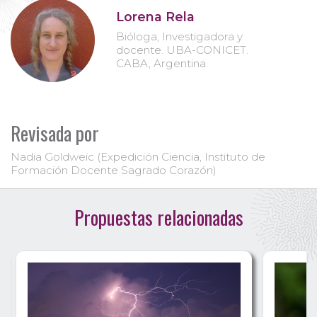
Lorena Rela
Bióloga, Investigadora y
docente. UBA-CONICET.
CABA, Argentina.
Revisada por
Nadia Goldweic (Expedición Ciencia, Instituto de
Formación Docente Sagrado Corazón)
Propuestas relacionadas