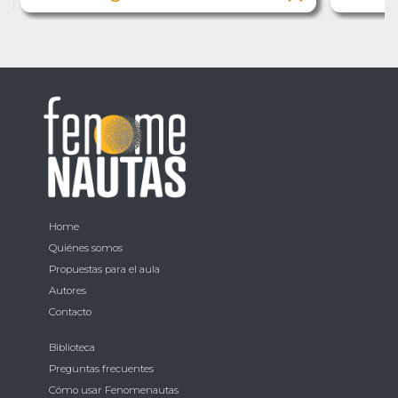
Home
Quiénes somos
Propuestas para el aula
Autores
Contacto
Biblioteca
Preguntas frecuentes
Cómo usar Fenomenautas