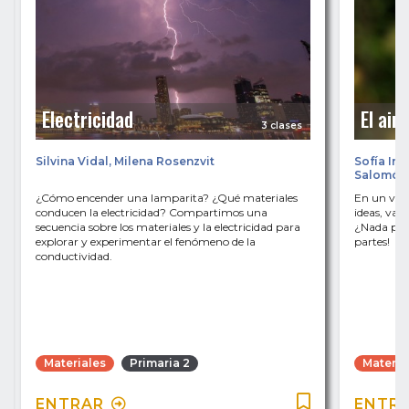
Electricidad
El aire
3 clases
Silvina Vidal
,
Milena Rosenzvit
Sofía Iné
Salomón
¿Cómo encender una lamparita? ¿Qué materiales
En un viaj
conducen la electricidad? Compartimos una
ideas, vamo
secuencia sobre los materiales y la electricidad para
¿Nada por 
explorar y experimentar el fenómeno de la
partes!
conductividad.
Materiales
Primaria 2
Materia
ENTRAR
ENTR