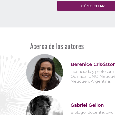
CÓMO CITAR
Acerca de los autores
Berenice Crisóst
Licenciada y profesora
Química. UNC. Neuqué
Neuquén, Argentina.
Gabriel Gellon
Biólogo, docente, divu