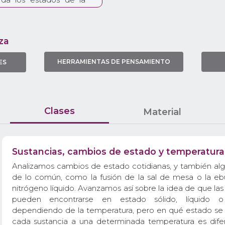
iende el modelo de
 a la temperatura como
e introduce la idea de
za
s (aunque sin darle ese
 excelente oportunidad
HERRAMIENTAS DE PENSAMIENTO
ES
omar datos, graficarlos,
terpretar resultados. En
estudiantes miden la
ambios de estado (y
). En la clase 4 deben
Clases
Material
o. En esta secuencia
 mencionar la relación
 de la materia, lo que
Sustancias, cambios de estado y temperatura
as clases.
Analizamos cambios de estado cotidianas, y también alg
de lo común, como la fusión de la sal de mesa o la ebul
nitrógeno líquido. Avanzamos así sobre la idea de que las
pueden encontrarse en estado sólido, líquido 
dependiendo de la temperatura, pero en qué estado se
cada sustancia a una determinada temperatura es dife