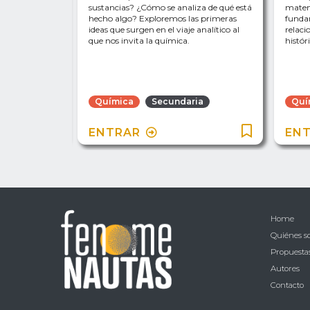
r esta idea
sustancias? ¿Cómo se analiza de qué está
matem
ones y
hecho algo? Exploremos las primeras
funda
ro profundos.
ideas que surgen en el viaje analítico al
relaci
que nos invita la química.
histór
ia
Química
Secundaria
Quí
ENTRAR
EN
Home
Quiénes 
Propuestas
Autores
Contacto