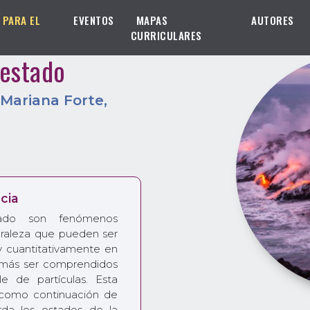
 PARA EL
EVENTOS
MAPAS
AUTORES
CURRICULARES
 estado
Mariana Forte
,
cia
ado son fenómenos
uraleza que pueden ser
y cuantitativamente en
emás ser comprendidos
 de partículas. Esta
 como continuación de
da los estados de la