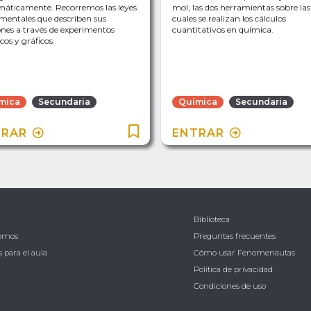
áticamente. Recorremos las leyes
mol, las dos herramientas sobre las
mentales que describen sus
cuales se realizan los cálculos
ones a través de experimentos
cuantitativos en química.
icos y gráficos.
mica
Secundaria
Química
Secundaria
TRAR
ENTRAR
Biblioteca
somos
Preguntas frecuentes
 para el aula
Cómo usar Fenomenautas
Política de privacidad
Condiciones de uso