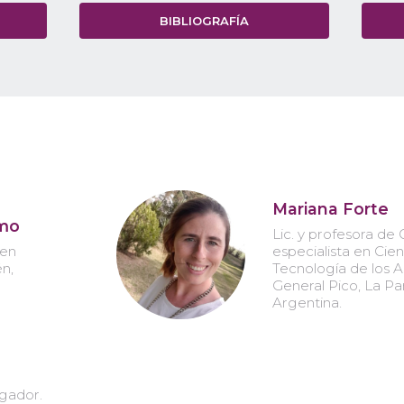
BIBLIOGRAFÍA
Mariana Forte
omo
Lic. y profesora de
 en
especialista en Cien
n,
Tecnología de los A
General Pico, La P
Argentina.
lgador.