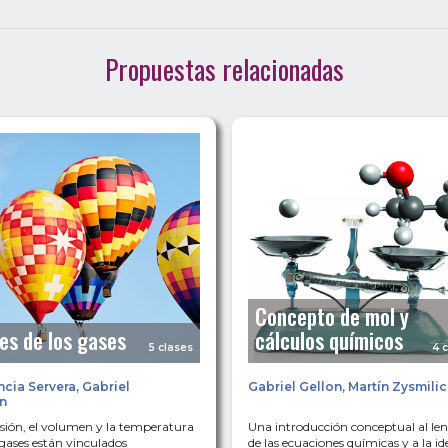
Propuestas relacionadas
Concepto de mol y
es de los gases
cálculos químicos
5 clases
4 
ncia Servera
,
Gabriel
Gabriel Gellon
,
Martín Zysmili
n
sión, el volumen y la temperatura
Una introducción conceptual al le
 gases están vinculados
de las ecuaciones químicas y a la id