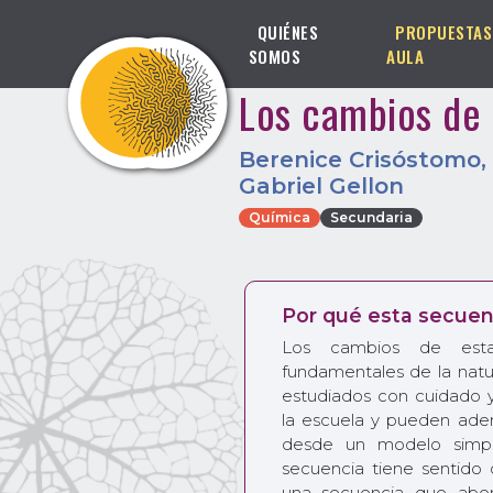
QUIÉNES
PROPUESTAS
SOMOS
AULA
Los cambios de
Berenice Crisóstomo
,
Gabriel Gellon
Química
Secundaria
Por qué esta secuen
Los cambios de est
fundamentales de la nat
estudiados con cuidado 
la escuela y pueden ad
desde un modelo simple
secuencia tiene sentido
una secuencia que abor