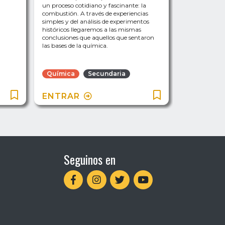
un proceso cotidiano y fascinante: la
interior del 
combustión. A través de experiencias
camino de los
simples y del análisis de experimentos
electrones, pr
históricos llegaremos a las mismas
conclusiones que aquellos que sentaron
las bases de la química.
Química
Secundaria
Química
ENTRAR
ENTRAR
Seguinos en