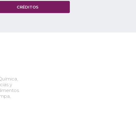
CRÉDITOS
 Química,
cias y
limentos.
ampa,