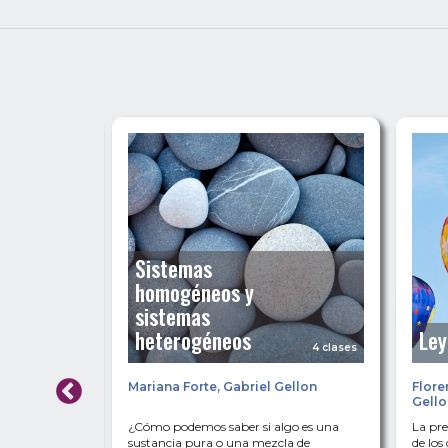
Sistemas
homogéneos y
sistemas
heterogéneos
Ley
4 clases
4 clases
azmín
Mariana Forte
,
Gabriel Gellon
Flore
on
,
Gello
 idea de
¿Cómo podemos saber si algo es una
La pre
ones.
sustancia pura o una mezcla de
de los