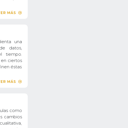
VER MÁS
ienta una
de datos,
l tiempo.
en ciertos
inen éstas
VER MÁS
culas como
os cambios
alitativa,