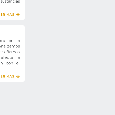
sustancias
VER MÁS
rre en la
 Analizamos
y diseñamos
afecta la
ión con el
VER MÁS