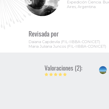
Expedición Ciencia. B
Aires, Argentina.
Revisada por
Daiana Capdevila (FIL-IIBBA-CONICET)
Maria Juliana Juncos (FIL-IIBBA-CONICET)
Valoraciones (2):