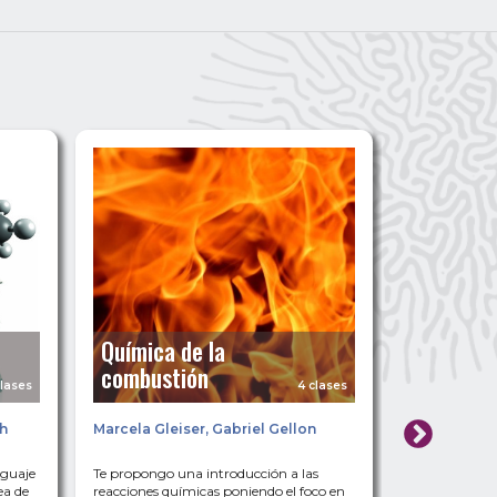
Química de la
Estructu
combustión
del áto
clases
4 clases
ch
Marcela Gleiser
,
Gabriel Gellon
Gabriel Gel
nguaje
Te propongo una introducción a las
Experimentos 
ea de
reacciones químicas poniendo el foco en
lograron mostr