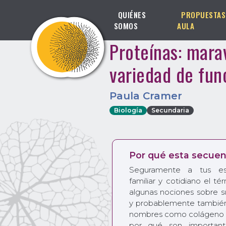
QUIÉNES
PROPUESTAS
SOMOS
AULA
Proteínas: marav
variedad de fun
Paula Cramer
Biología
Secundaria
Por qué esta secuen
Seguramente a tus est
familiar y cotidiano el t
algunas nociones sobre su
y probablemente también
nombres como colágeno o 
por qué son important