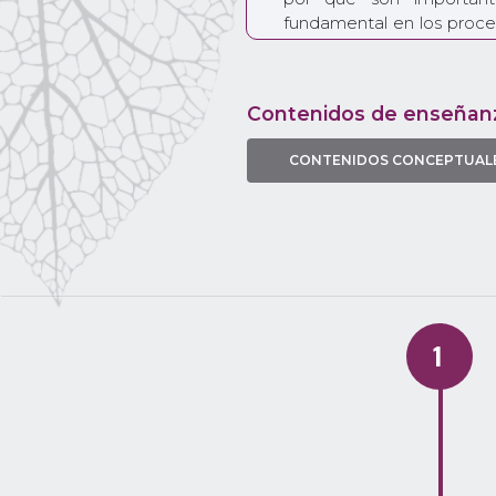
fundamental en los proces
estructuras biológicas q
cada clase tus estudian
través de una viñeta un
Contenidos de enseñan
las estructura y la funci
luego aplicarán en las ac
CONTENIDOS CONCEPTUAL
ocasión para visitar una pr
contexto y su rol: el cito
el sistema inmune y la
aparecerán en la sec
sentido los conceptos bás