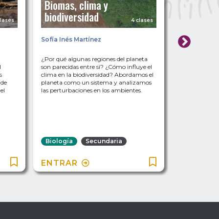
Biomas, clima y
El interi
biodiversidad
célula
clases
4 clases
Sofía Inés Martínez
Paula Crame
¿Por qué algunas regiones del planeta
Te propongo mi
l
son parecidas entre sí? ¿Cómo influye el
como lo hicie
s
clima en la biodiversidad? Abordamos el
descubridores 
 de
planeta como un sistema y analizamos
Exploremos fot
el
las perturbaciones en los ambientes.
busca de estru
interpretemo
deducir las fu
Biología
Secundaria
Biología
ENTRAR
ENTRAR