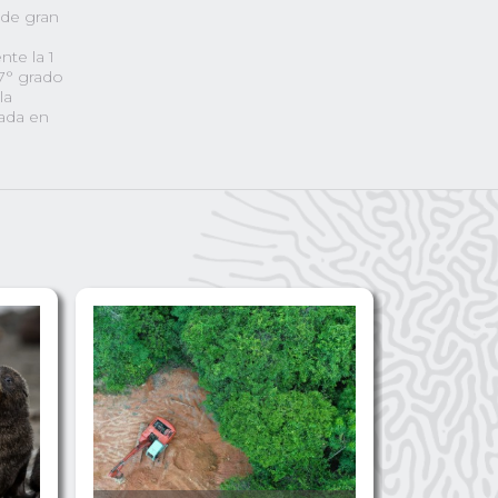
 de gran
te la 1
 7° grado
la
cada en