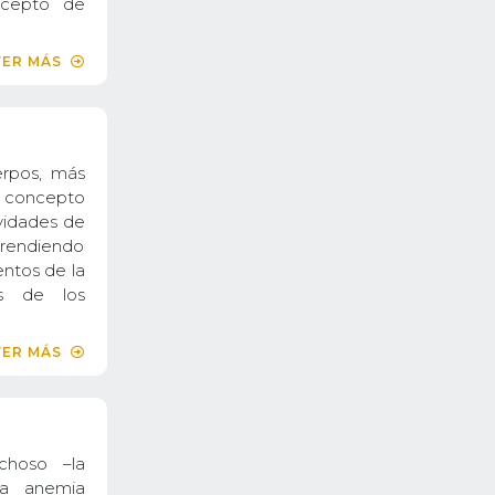
oncepto de
VER MÁS
uerpos, más
l concepto
vidades de
aprendiendo
entos de la
es de los
VER MÁS
choso –la
la anemia