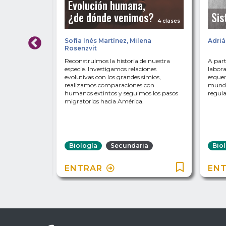
de
Evolución humana,
¿de dónde venimos?
Sis
4 clases
4 clases
Sofía Inés Martínez
,
Milena
Adriá
Rosenzvit
 con tus
Reconstruimos la historia de nuestra
A part
croscópica.
especie. Investigamos relaciones
labora
es de
evolutivas con los grandes simios,
esque
cómo
realizamos comparaciones con
mundo
se conectan
humanos extintos y seguimos los pasos
regula
nismos
migratorios hacia América.
ia
Biología
Secundaria
Bio
ENTRAR
EN