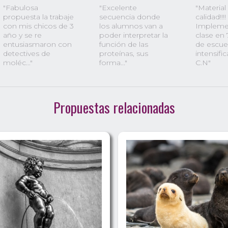
"Fabulosa
"Excelente
"Material
propuesta la trabaje
secuencia donde
calidad!!!!
con mis chicos de 3
los alumnos van a
Implemen
año y se re
poder interpretar la
clase en
entusiasmaron con
función de las
de escue
detectives de
proteínas, sus
intensifi
moléc..."
forma..."
C.N"
Propuestas relacionadas