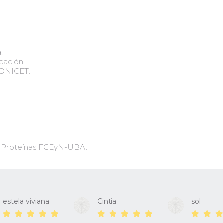
.
icación
 CONICET.
de Proteínas FCEyN-UBA.
estela viviana
Cintia
sol