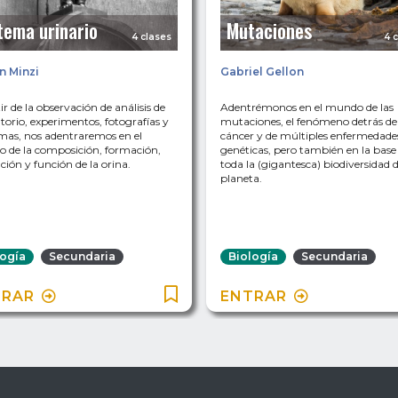
tema urinario
Mutaciones
4 clases
4 
n Minzi
Gabriel Gellon
ir de la observación de análisis de
Adentrémonos en el mundo de las
torio, experimentos, fotografías y
mutaciones, el fenómeno detrás de
mas, nos adentraremos en el
cáncer y de múltiples enfermedade
 de la composición, formación,
genéticas, pero también en la base
ción y función de la orina.
toda la (gigantesca) biodiversidad d
planeta.
logía
Secundaria
Biología
Secundaria
TRAR
ENTRAR