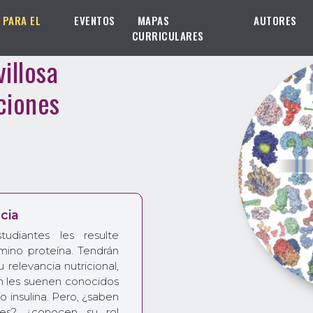
 PARA EL
EVENTOS
MAPAS
AUTORES
CURRICULARES
illosa
ciones
cia
udiantes les resulte
érmino proteína. Tendrán
 relevancia nutricional,
 les suenen conocidos
insulina. Pero, ¿saben
es? ¿conocen su rol