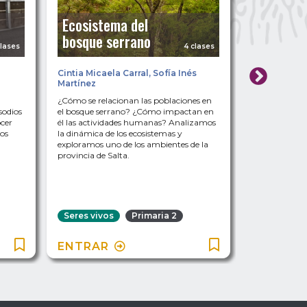
Ecosistema del
Ambient
bosque serrano
aeroterr
clases
4 clases
Cintia Micaela Carral
,
Sofía Inés
Silvina Vidal
Martínez
¿Cómo se relacionan las poblaciones en
Por medio de 
sodios
el bosque serrano? ¿Cómo impactan en
clasificación 
ocer
él las actividades humanas? Analizamos
estudiantes co
os
la dinámica de los ecosistemas y
los distintos 
exploramos uno de los ambientes de la
vivos se adapt
provincia de Salta.
Seres vivos
Primaria 2
Seres vivo
ENTRAR
ENTRAR