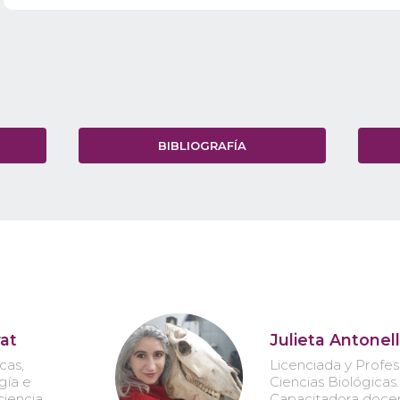
BIBLIOGRAFÍA
at
Julieta Antonell
cas,
Licenciada y Profe
gía e
Ciencias Biológicas.
 ciencia,
Capacitadora docen