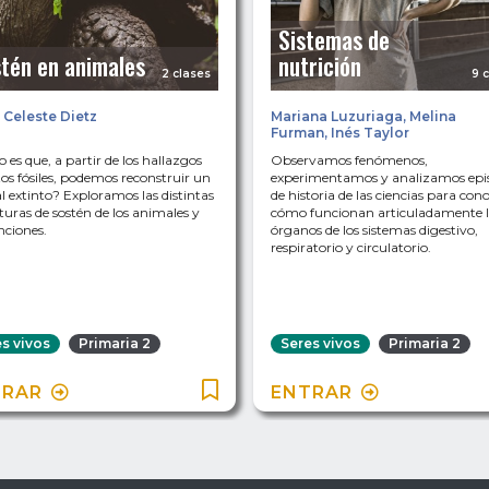
Sistemas de
tén en animales
nutrición
2 clases
9 
 Celeste Dietz
Mariana Luzuriaga
,
Melina
Furman
,
Inés Taylor
es que, a partir de los hallazgos
Observamos fenómenos,
tos fósiles, podemos reconstruir un
experimentamos y analizamos epi
 extinto? Exploramos las distintas
de historia de las ciencias para con
turas de sostén de los animales y
cómo funcionan articuladamente l
nciones.
órganos de los sistemas digestivo,
respiratorio y circulatorio.
s vivos
Primaria 2
Seres vivos
Primaria 2
TRAR
ENTRAR