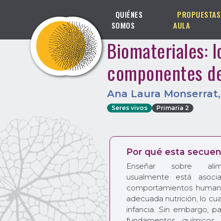
QUIÉNES
PROPUESTAS
SOMOS
AULA
Biomateriales: l
componentes de
Ana Laura Monserrat
Seres vivos
Primaria 2
Por qué esta secuen
Enseñar sobre alime
usualmente está asoci
comportamientos humano
adecuada nutrición, lo cua
infancia. Sin embargo, p
fundamentos químicos 