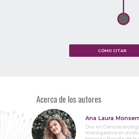
CÓMO CITAR
Acerca de los autores
Ana Laura Monserr
Dra. en Ciencias biológi
Investigadora en ecolo
historia y filosofía de la