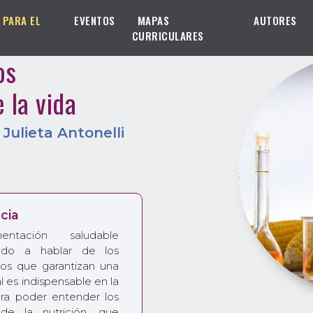
 PARA EL
EVENTOS
MAPAS
AUTORES
CURRICULARES
os
 la vida
,
Julieta Antonelli
cia
ntación saludable
ado a hablar de los
s que garantizan una
l es indispensable en la
ara poder entender los
de la nutrición, que