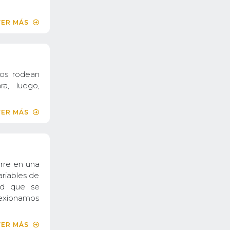
VER MÁS
nos rodean
ra, luego,
VER MÁS
urre en una
ariables de
ad que se
lexionamos
VER MÁS