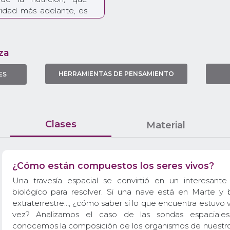
ridad más adelante, es
studiantes conozcan los
 alimentos y, por ende,
l cuerpo de los seres
za
 Para poder detectar los
s estudiantes deberán
HERRAMIENTAS DE PENSAMIENTO
ES
mental identificando los
los productos, así como
blanco. A partir de los
odrán reconocer qué
na muestra. Los y las
Clases
Material
a secuencia en la que
teriales que conforman
que están presentes en
¿Cómo están compuestos los seres vivos?
mos.
Una travesía espacial se convirtió en un interesant
biológico para resolver. Si una nave está en Marte y 
extraterrestre…, ¿cómo saber si lo que encuentra estuvo 
vez? Analizamos el caso de las sondas espaciales
conocemos la composición de los organismos de nuestro