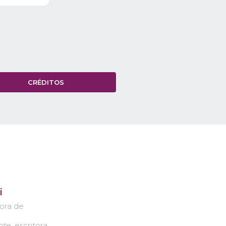
CRÉDITOS
i
sora de
te, escritora