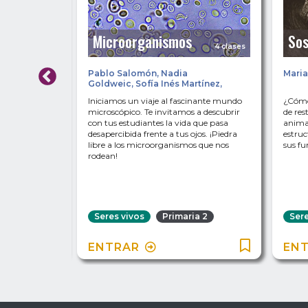
Microorganismos
Sos
3 clases
4 clases
Pablo Salomón
,
Nadia
Maria
Goldweic
,
Sofía Inés Martínez
,
Milena Rosenzvit
s vivos? ¿De
Iniciamos un viaje al fascinante mundo
¿Cómo 
iones tienen
microscópico. Te invitamos a descubrir
de res
 Te cuento
con tus estudiantes la vida que pasa
animal
stas
desapercibida frente a tus ojos. ¡Piedra
estruc
sis de
libre a los microorganismos que nos
sus fu
y videos.
rodean!
a 2
Seres vivos
Primaria 2
Sere
ENTRAR
EN