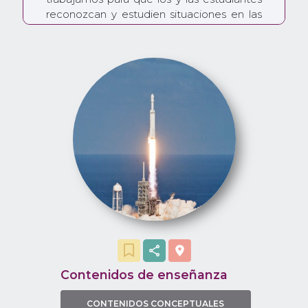
reconozcan y estudien situaciones en las
que un objeto tiene una aceleración
constante y logren identificar que, en esos
casos, algo le está sucediendo a ese
objeto debido a una interacción.
Llamamos a ese algo “fuerza”. A partir de
allí, ellos y ellas pueden diseñar un
experimento sencillo para examinar cómo
la masa afecta los efectos de una fuerza y,
de esta manera, recolectando sus propios
datos, arribar a una formulación
matemática.
Contenidos de enseñanza
CONTENIDOS CONCEPTUALES