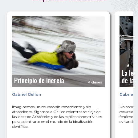
La ley
Principio de inercia
de la 
4 clases
Gabriel Gellon
Gabriel 
Imaginemos un mundo sin rozamiento y sin
Un concep
atracciones. Sigamos a Galileo mientras se aleja de
escurridiz
las ideas de Aristóteles y de las explicaciones triviales
fenómenos
para adentrarse en el mundo de la idealización
evitando la
científica.