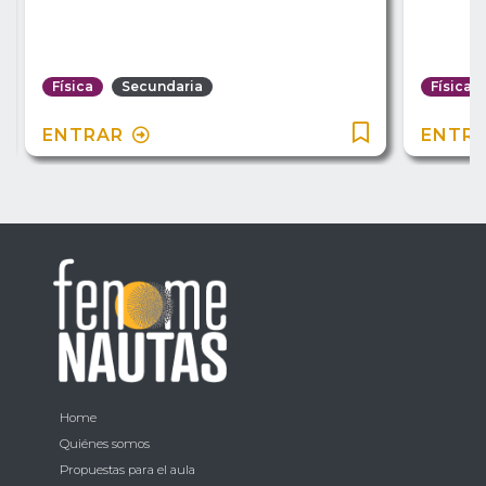
Física
Secundaria
Física
ENTRAR
ENTR
Home
Quiénes somos
Propuestas para el aula