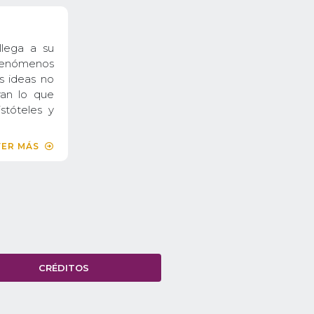
llega a su
 fenómenos
as ideas no
ran lo que
stóteles y
VER MÁS
CRÉDITOS