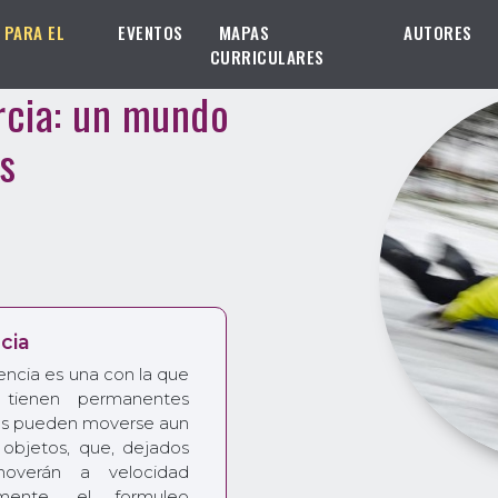
 PARA EL
EVENTOS
MAPAS
AUTORES
CURRICULARES
ercia: un mundo
es
cia
uencia es una con la que
 tienen permanentes
tos pueden moverse aun
s objetos, que, dejados
overán a velocidad
lmente, el formuleo