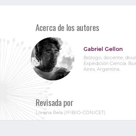
Acerca de los autores
Gabriel Gellon
Biólogo, docente, divu
Expedición Ciencia. B
Aires, Argentina.
Revisada por
Lorena Rela (IFIBIO-CONICET)