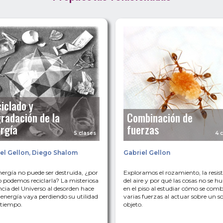
iclado y
radación de la
Combinación de
rgía
fuerzas
5 clases
4 
el Gellon
,
Diego Shalom
Gabriel Gellon
energía no puede ser destruida, ¿por
Exploramos el rozamiento, la resis
 podemos reciclarla? La misteriosa
del aire y por qué las cosas no se 
cia del Universo al desorden hace
en el piso al estudiar cómo se com
 energía vaya perdiendo su utilidad
varias fuerzas al actuar sobre un so
 tiempo.
objeto.