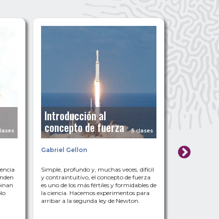
Introducción al
concepto de fuerza
Ondas
clases
5 clases
Gabriel Gellon
Vera Blume
tencia
Simple, profundo y, muchas veces, difícil
¡Las ondas no
hunden
y contraintuitivo, el concepto de fuerza
sencillos, vam
binan
es uno de los más fértiles y formidables de
fenómenos ond
lo
la ciencia. Hacemos experimentos para
fondo los fun
arribar a la segunda ley de Newton.
movimiento, 
de saltar la s
guitarra sin si