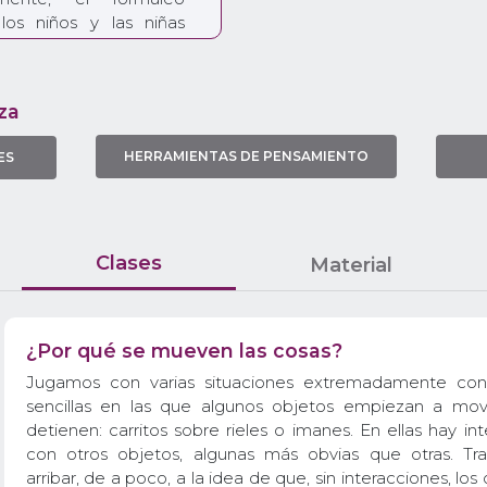
os niños y las niñas
problemas (¡o no!) sin
ndo. Propongo explorar
e colisiones y otros
za
implican movimiento,
nar la situación ideal:
HERRAMIENTAS DE PENSAMIENTO
ES
jeto no interactúa con
 lograrse disminuyendo
eracciones y, luego,
 total. Como Galileo,
 sin choques, sin
Clases
Material
es. Espero que así los y
no solo el Principio de
ral de la idealización y
¿Por qué se mueven las cosas?
Jugamos con varias situaciones extremadamente con
sencillas en las que algunos objetos empiezan a mo
detienen: carritos sobre rieles o imanes. En ellas hay in
con otros objetos, algunas más obvias que otras. T
arribar, de a poco, a la idea de que, sin interacciones, los