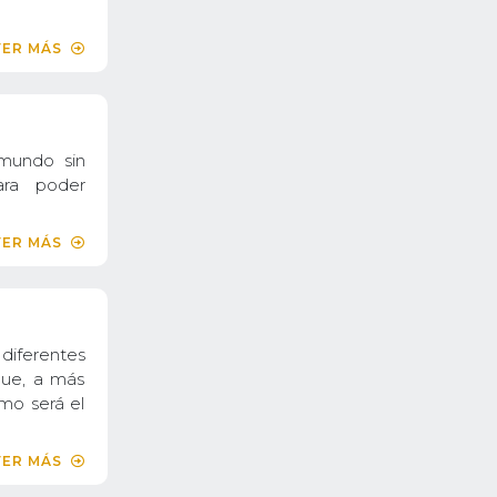
VER MÁS
 mundo sin
para poder
VER MÁS
iferentes
 que, a más
mo será el
VER MÁS