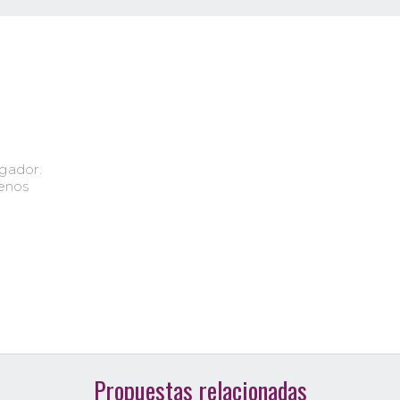
lgador.
uenos
Propuestas relacionadas