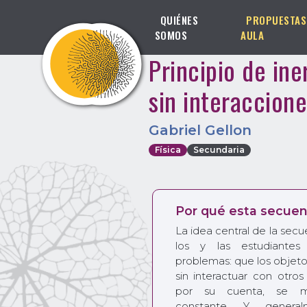
QUIÉNES
PROPUESTAS
SOMOS
AULA
Principio de in
sin interaccion
Gabriel Gellon
Física
Secundaria
Por qué esta secuen
La idea central de la sec
los y las estudiantes
problemas: que los obje
sin interactuar con otro
por su cuenta, se m
constante. Y, genera