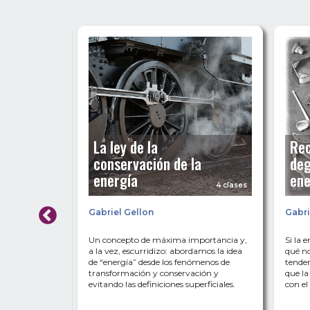
La ley de la
Rec
conservación de la
deg
energía
ene
4 clases
4 clases
 Gellon
Gabriel Gellon
Gabri
e contamos
Un concepto de máxima importancia y,
Si la 
 uno de los
a la vez, escurridizo: abordamos la idea
qué no
ica con la
de “energía” desde los fenómenos de
tenden
simples y el
transformación y conservación y
que la
evitando las definiciones superficiales.
con el