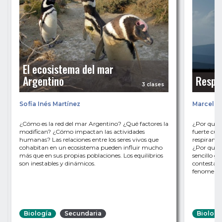
El ecosistema del mar
Argentino
Respir
3 clases
Sofía Inés Martínez
Marcela 
¿Cómo es la red del mar Argentino? ¿Qué factores la
¿Por qué 
modifican? ¿Cómo impactan las actividades
fuerte cua
humanas? Las relaciones entre los seres vivos que
respiramo
cohabitan en un ecosistema pueden influir mucho
¿Por qué a
más que en sus propias poblaciones. Los equilibrios
sencillo g
son inestables y dinámicos.
contestamo
fenomenal
Biología
Secundaria
Biologí