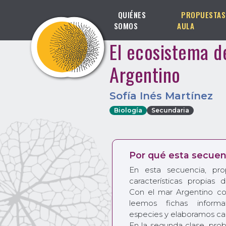
QUIÉNES
PROPUESTAS
SOMOS
AULA
El ecosistema d
Argentino
Sofía Inés Martínez
Biología
Secundaria
Por qué esta secuen
En esta secuencia, pr
características propias 
Con el mar Argentino c
leemos fichas informa
especies y elaboramos cad
En la segunda clase, pro