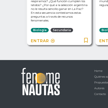
 con
respiramos? ¿Qué función cumplen los
mundo
os los pasos
latidos? ¿Por qué a la selección argentina
regula
.
no le resulta sencillo ganar en La Paz?
En esta secuencia contestamos estas
preguntas a través de recursos
fenomenales.
ia
Biología
Secundaria
Bio
ENTRAR
EN
Home
Quiénes 
Propuestas
Autores
Contacto