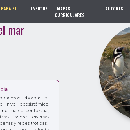
 PARA EL
EVENTOS
MAPAS
AUTORES
CURRICULARES
el mar
cia
oponemos abordar las
del nivel ecosistémico.
omo marco contextual,
tivas sobre diversas
enas y redes tróficas.
blematizamos el efecto