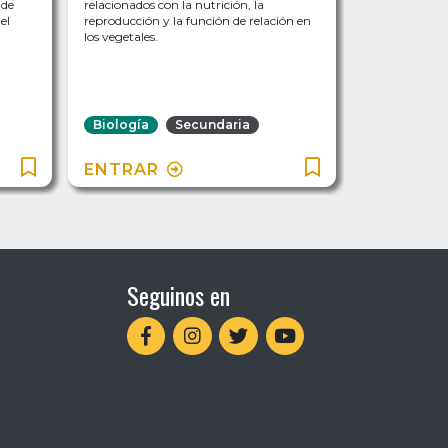
 de
relacionados con la nutrición, la
planeta como
el
reproducción y la función de relación en
las perturbac
los vegetales.
Biología
Secundaria
Biología
ENTRAR
ENTRAR
Seguinos en