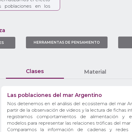
s poblaciones en los
de casos de estudio
Argentino: la ballena
l kril y el erizo de mar.
za
cerca de la acción del
ecosistema del mar
HERRAMIENTAS DE PENSAMIENTO
ES
acercar herramientas
 y simplificaciones, que
situaciones complejas,
a instancia, urgentes.
las consecuencias del
Clases
Material
ficación de los océanos.
duce este fenómeno y
a sobre las diversas
Las poblaciones del mar Argentino
s marinos.
Nos detenemos en el análisis del ecosistema del mar Ar
partir de la observación de videos y la lectura de fichas in
registramos comportamientos de alimentación y e
modelos para representar las relaciones tróficas del mar
Comparamos la información de cadenas y redes t