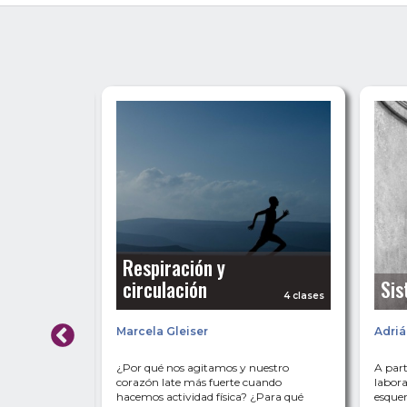
,
Respiración y
os?
circulación
Sis
4 clases
4 clases
ena
Marcela Gleiser
Adriá
de nuestra
¿Por qué nos agitamos y nuestro
A part
iones
corazón late más fuerte cuando
labora
simios,
hacemos actividad física? ¿Para qué
esque