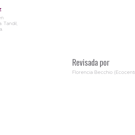
z
en
. Tandil,
a.
Revisada por
Florencia Becchio (Ecocen