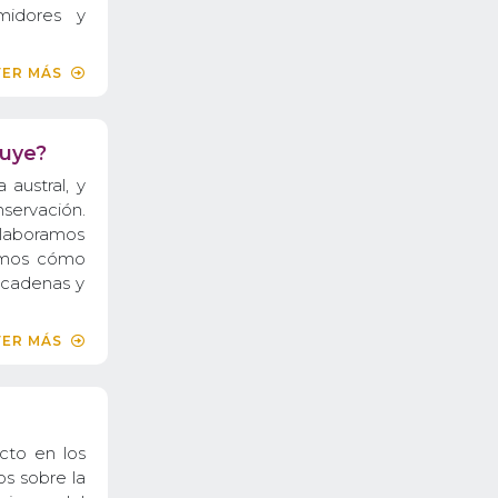
midores y
VER MÁS
nuye?
 austral, y
nservación.
elaboramos
zamos cómo
s cadenas y
VER MÁS
cto en los
s sobre la