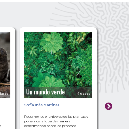
Biomas, 
Un mundo verde
biodiver
clases
4 clases
Sofía Inés Martínez
Sofía Inés M
Recorremos el universo de las plantas y
¿Por qué algu
l
ponemos la lupa de manera
son parecidas 
s
experimental sobre los procesos
clima en la b