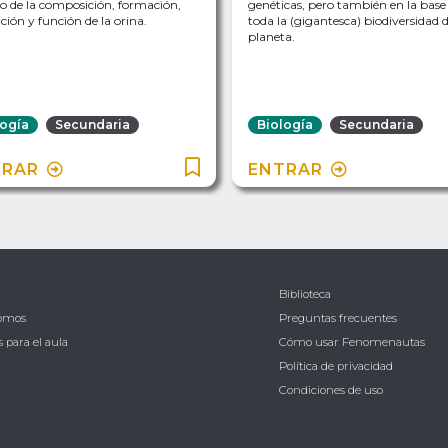
 de la composición, formación,
genéticas, pero también en la base
ción y función de la orina.
toda la (gigantesca) biodiversidad d
planeta.
logía
Secundaria
Biología
Secundaria
TRAR
ENTRAR
Biblioteca
somos
Preguntas frecuentes
 para el aula
Cómo usar Fenomenautas
Política de privacidad
Condiciones de uso